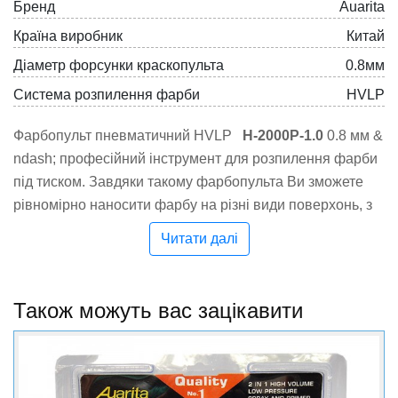
Бренд
Auarita
Країна виробник
Китай
Діаметр форсунки краскопульта
0.8мм
Система розпилення фарби
HVLP
Фарбопульт пневматичний HVLP
H-2000P-1.0
0.8 мм &
ndash; професійний інструмент для розпилення фарби
під тиском. Завдяки такому фарбопульта Ви зможете
рівномірно наносити фарбу на різні види поверхонь, з
його допомогою фарбування стане набагато
Читати далі
ефективніше і приємніше. Така модель працює за
технологією HVLP (великий потік повітря, низький тиск),
яка дозволяє отримати тонке розпилення, домогтися
Також можуть вас зацікавити
оптимального співвідношення "якість / ефективність" і
заощадити до 30% фарби. Компанією AUARITA
отримано понад ста патентів на відкриття і корисні
моделі, а її продукція відповідає сертифікатам якості