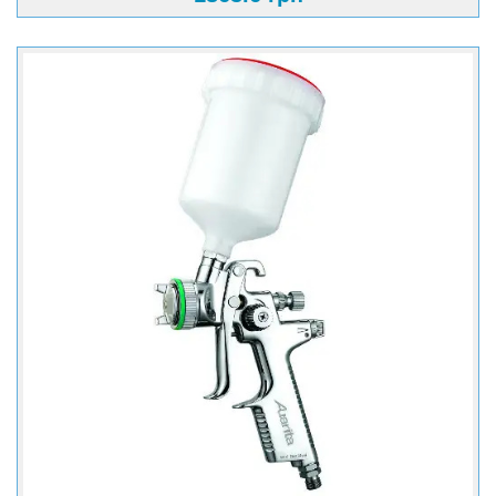
Розташування бачка: верхнє;
Обсяг бачка: 125 мл;
Матеріал бачка: пластик;
Оптимальне робочий тиск: 3 бар (29 PSI);
Змінні форсунки (опціонально): 0.8, 1 мм;
Ширина факела розпилення: 10 см;
Витрата повітря: 90-150 л / хв .;
Діаметр форсунки: 0.8 мм;
Подача повітря: Різьбове з'єднання з зовнішньою
різьбою & frac14; (В комплекті з'єднання & laquo; тато &
raquo; & frac14; і різьбове з'єднання з зовнішньою
різьбою & frac14; короткого типу 360 & deg;).