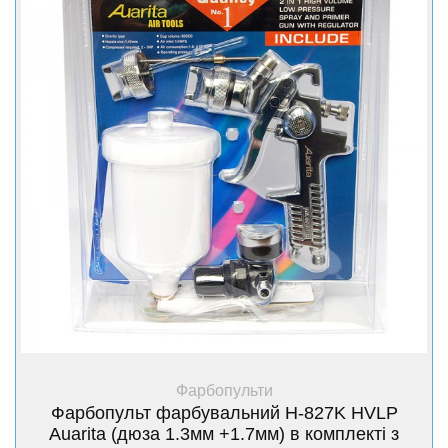
+ Купити
Фарбопульти
Фарбопульт фарбувальний H-827K HVLP
Auarita (дюза 1.3мм +1.7мм) в комплекті з