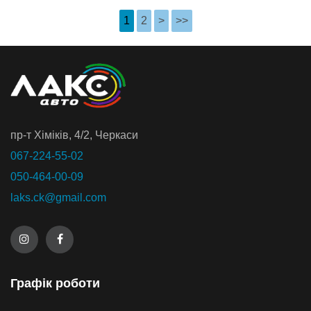
1
2
>
>>
пр-т Хiмiкiв, 4/2, Черкаси
067-224-55-02
050-464-00-09
laks.ck@gmail.com
Графiк роботи