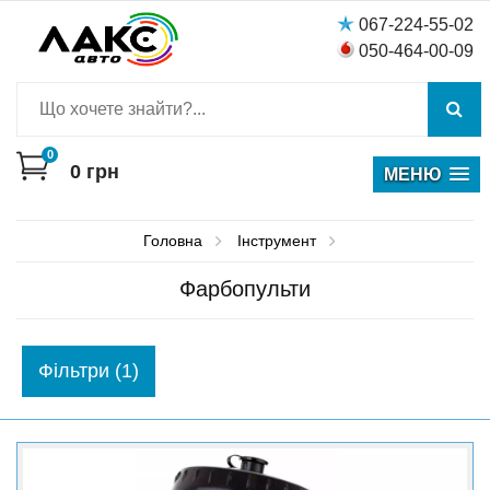
067-224-55-02
050-464-00-09
0
0
грн
МЕНЮ
Головна
Інструмент
Фарбопульти
Фiльтри (1)