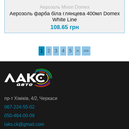
+ Купити
Аерозоль Mixon Domex
Аерозоль фарба біла глянцева 400мл Domex
White Line
108.65 грн
1
2
3
4
5
>
>>
пр-т Хiмiкiв, 4/2, Черкаси
067-224-55-02
050-464-00-09
laks.ck@gmail.com