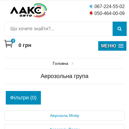
067-224-55-02
050-464-00-09
0
0
грн
МЕНЮ
Головна
Аерозольна група
Фiльтри (0)
Аерозоль Motip