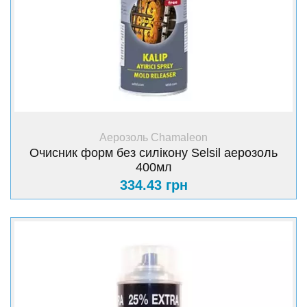
+ Купити
Аерозоль Chamaleon
Очисник форм без силікону Selsil аерозоль
400мл
334.43 грн