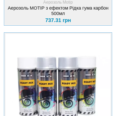
Аерозоль Motip
Аерозоль MOTIP з ефектом Рідка гума карбон
500мл
737.31 грн