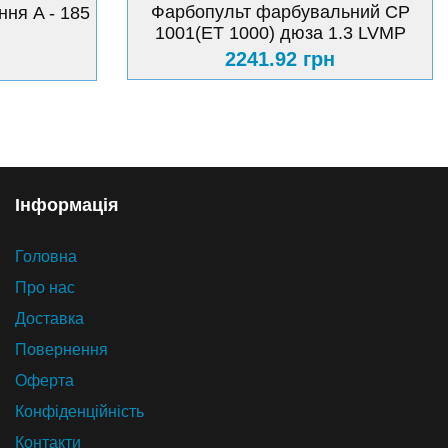
Фарбопульт фарбувальний СР
ня A - 185
1001(ET 1000) дюза 1.3 LVMP
2241.92 грн
Iнформацiя
Головна
Про нас
Доставка
Повернення
Оферта
Конфіденційність
Контакти