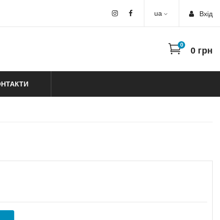
ua
Вхiд
0
0
грн
ОНТАКТИ