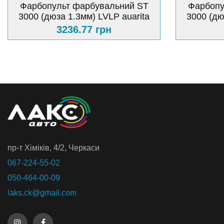
Фарбопульт фарбувальний ST
Фарбопу
3000 (дюза 1.3мм) LVLP auarita
3000 (дю
3236.77 грн
пр-т Хiмiкiв, 4/2, Черкаси
067-224-55-02
050-464-00-09
laks.ck@gmail.com