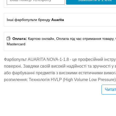
Інші фарбопульти бренду
Auarita
Оплата:
Картою онлайн, Оплата під час отримання товару, Оп
Mastercard
Фарбопульт AUARITA NOVA-1-1.8 - це професійний інстру
поверхні. Завдяки своїй високій надійності та зручності у
або фарбуванні предметів з високими естетичними вимог
розпилення: Технологія HVLP (High Volume Low Pressure)
мінімальних витратах матеріалу.Три режими регулювання:
Читат
факела і робочий тиск, забезпечуючи повний контроль н
Універсальність застосування: Оптимальний вибір для роб
важкими матеріалами.