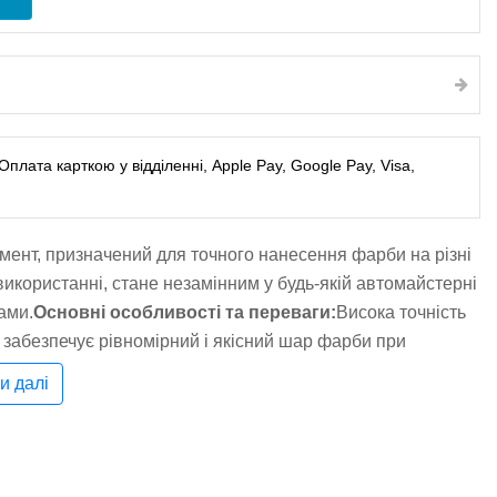
лата карткою у відділенні, Apple Pay, Google Pay, Visa,
мент, призначений для точного нанесення фарби на різні
 використанні, стане незамінним у будь-якій автомайстерні
ами.
Основні особливості та переваги:
Висока точність
 забезпечує рівномірний і якісний шар фарби при
 Пістолет дає змогу налаштувати об'єм подачі, ширину
и далі
ад процесом фарбування.
оти з різними видами фарб, особливо з густими і