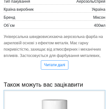
Тип пакування
Аерозоль/спрей
Країна виробник
Україна
Бренд
Міксон
Об`єм
400мл
Універсальна швидковисихаюча аерозольна фарба на
акриловій основі з ефектом металік. Має гарну
покривістістю, захищає від атмосферних і механічних
впливів. Застосовується для фарбування металевих,
дерев'яних, пластмасових та керамічних поверхонь.
Читати далі
Характеристики:
- Витрата приблизно 1 метр квадратний в два шари;
Також можуть вас зацікавити
- Час висихання при 20 градусах 10 хвилин.
Застосування:
Очистити поверхню від іржі, бруду і пилу. Аерозольний