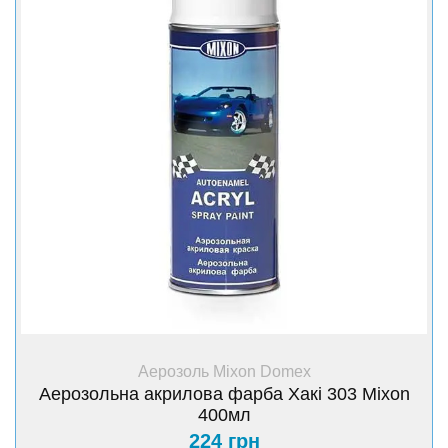
балон необхідно струшувати протягом 2-3 хвилин.
Розпилювання проводиться з відстані 20-30 см рівними
плавними рухами. Фарбу наносити в 2-3 шари з
інтервалом 5-10 хвилин при температурі
навколишнього середовища 15-300С.
Умови та термін зберігання:
Зберігати в сухому прохолодному місці. Уникати
потрапляння прямих сонячних променів. Не допускати
зберігання при температурі нижче 5 градусів. Термін
зберігання 24 місяці при температурі 20 градусах.
+ Купити
Аерозоль Mixon Domex
Аерозольна акрилова фарба Хакі 303 Mixon
400мл
224 грн