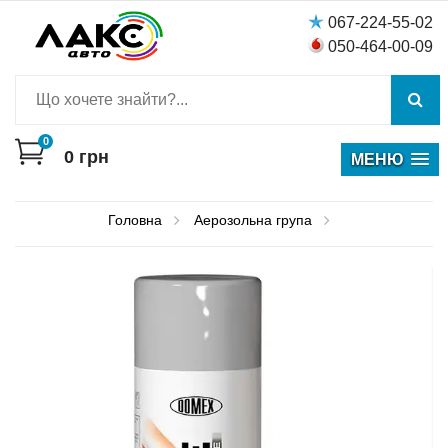
067-224-55-02
050-464-00-09
0
0
грн
МЕНЮ
Головна
Аерозольна група