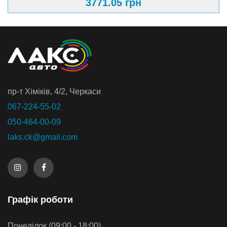
3771.05 грн
пр-т Хiмiкiв, 4/2, Черкаси
067-224-55-02
050-464-00-09
laks.ck@gmail.com
Графiк роботи
Понеділок (09:00 - 18:00)