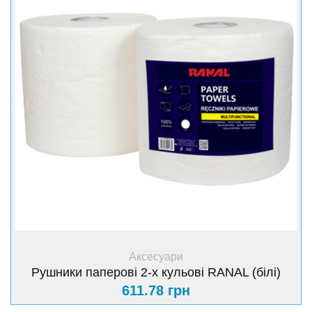
Шаровість 2
Ширина листа 16.5 см
Довжина листа 21.6 см
Ширина складеного листа 16.5 см
Довжина складеного листа 10.8 см
З тиснення v
Кількість у пачці 1000 шт
+ Купити
Аксесуари
Рушники паперові 2-х кульові RANAL (білі)
611.78 грн