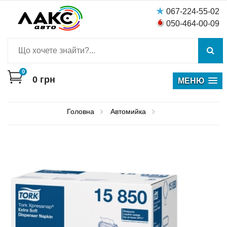
067-224-55-02
050-464-00-09
0
0
грн
МЕНЮ
Головна
Автомийка