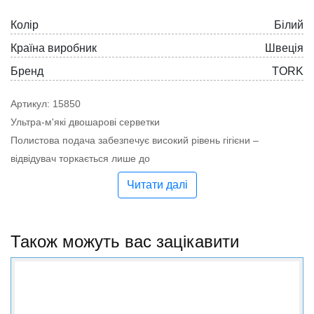
Колiр
Бiлий
Країна виробник
Швеція
Бренд
TORK
Артикул: 15850
Ультра-м'які двошарові серветки
Полистова подача забезпечує високий рівень гігієни –
відвідувач торкається лише до
Упаковані в пластикову плівку, що надійно захищає серветки
Читати далі
для вологи та бруду.
Ергономічна упаковка Tork Easy Handling TM економить гроші
та час, що витрачається на перенесення та утилізацію
Також можуть вас зацікавити
упаковки
Колір білий
Система N4 - Серветки Interfold