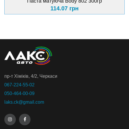
Паста матуюча Body 802 300гр
114.07 грн
пр-т Хiмiкiв, 4/2, Черкаси
067-224-55-02
050-464-00-09
laks.ck@gmail.com