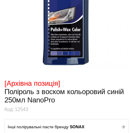
[Архiвна позицiя]
Поліроль з воском кольоровий синій
250мл NanoPro
Код: 12543
Інші полірувальні пасти бренду
SONAX