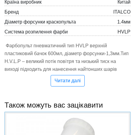
Країна виробник
Китай
Бренд
ITALCO
Діаметр форсунки краскопульта
1.4мм
Система розпилення фарби
HVLP
Фарбопульт пневматичний тип HVLP верхній
пластиковий бачок 600мл, діаметр форсунки-1,3мм.Тип
H.V.L.P – великий потік повітря та низький тиск на
виході підходить для нанесення найтонших шарів
фарби та економить до 30% фарби.професійний
Читати далі
фарбопульт, який призначений для роботи з різними
видами ЛКМ;використовується для стартових та
фінішних робіт;екологічна система розпилення HVLP
Також можуть вас зацікавити
(великий потік повітря, низький тиск) застосовується
для тонкого розпилення і досягнення оптимального
співвідношення якість/ефективність;високий коефіцієнт
перенесення ЛКМ (до 70%); економічна витрата