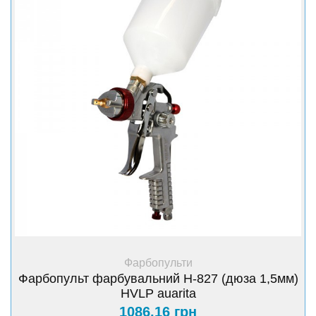
ЛКМ;мале туманоутворення і мінімальна кількість
частинок на поверхні, що фарбується; регулювання
подачі повітря, фарби та ширини факела розпилення.
+ Купити
Фарбопульти
Фарбопульт фарбувальний H-827 (дюза 1,5мм)
HVLP auarita
1086.16 грн