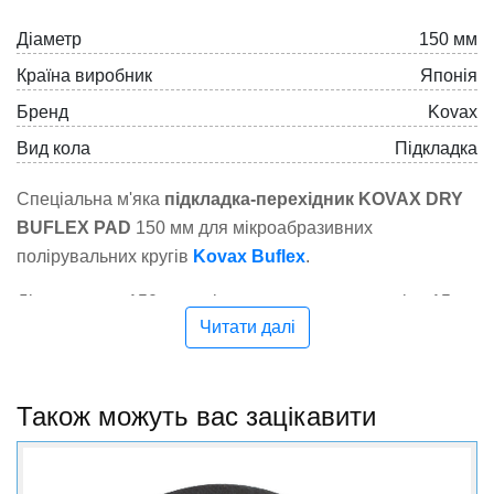
Діаметр
150 мм
Країна виробник
Японія
Бренд
Kovax
Вид кола
Підкладка
Спеціальна м'яка
підкладка-перехідник KOVAX DRY
BUFLEX PAD
150 мм для мікроабразивних
полірувальних кругів
Kovax Buflex
.
Діаметр кола 150 мм, кріплення липучка, отворів - 15.
Читати далі
Матеріали Buflex
, новітня розробка в галузі
мікрофінішного шліфування та сухого оброблення, дає
змогу шліфувати поверхню без використання води.
Також можуть вас зацікавити
Система Buflex Dry
дає змогу швидко полірувати будь-
які пофарбовані поверхні без зміни їхньої вихідної