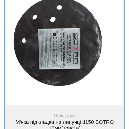
форми завдяки її крайній гнучкості.
Buflex
призначені для шліфування спеціальних
поверхонь, таких як керамічний лак, задиристе
покриття, поверхні з високим ступенем окислення.
+ Купити
Підкладки
М'яка підкладка на липучці d150 SOTRO
10мм(товста)