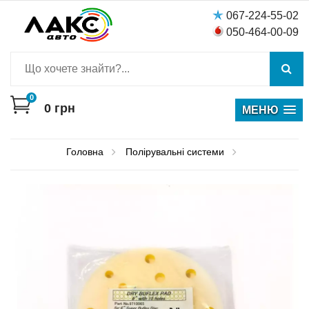
067-224-55-02
050-464-00-09
0
0
грн
МЕНЮ
Головна
Полірувальні системи