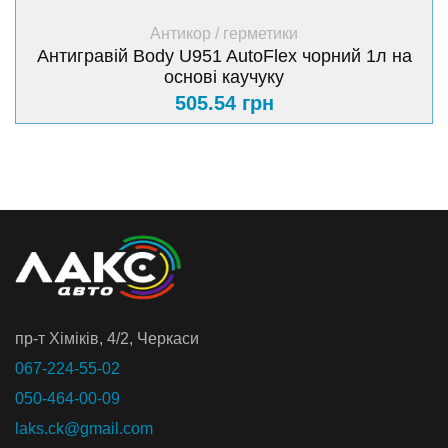
+ Купити
Антикор / герметики
Антигравій Body U951 AutoFlex чорний 1л на
основі каучуку
505.54 грн
пр-т Хiмiкiв, 4/2, Черкаси
067-224-55-02
050-464-00-09
laks.ck@gmail.com