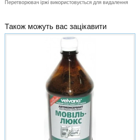
Перетворювач іржі використовується для видалення
іржі з металевих поверхонь (кузовів автомобілів,
металевих дахів, огорож). Утворює захисну
Також можуть вас зацікавити
антикорозійну плівку на обробленій поверхні.