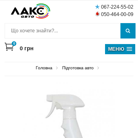
067-224-55-02
050-464-00-09
0
0
грн
МЕНЮ
Головна
Пiдготовка авто