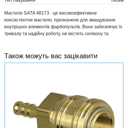
Тип пакування
Тюбик
Мастило SATA 48173 - це високоефективне
консистентне мастило, призначене для змащування
внутрішніх елементів фарбопультів. Воно забезпечує їх
тривалу та надійну роботу, не містить силікону та
кислот. Це мастило використовується під час
проведення фарбувальних робіт для технічного
обслуговування фарбопультів та продовження їх
Також можуть вас зацікавити
терміну служби.