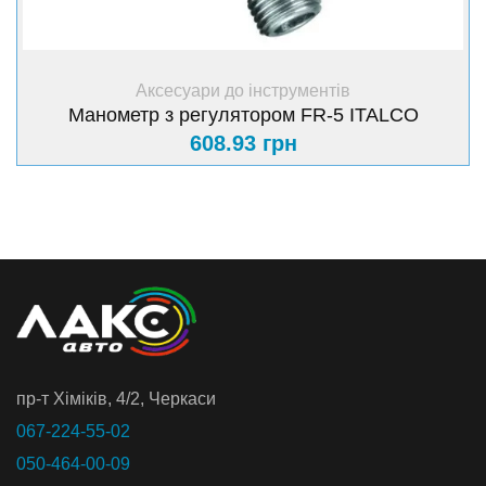
+ Купити
Аксесуари до інструментів
Манометр з регулятором FR-5 ITALCO
608.93 грн
пр-т Хiмiкiв, 4/2, Черкаси
067-224-55-02
050-464-00-09