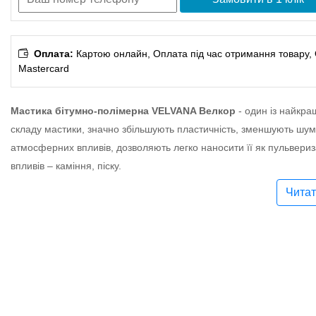
Оплата:
Картою онлайн, Оплата під час отримання товару, Оп
Mastercard
Мастика бітумно-полімерна VELVANA Велкор
- один із найкра
складу мастики, значно збільшують пластичність, зменшують шум
атмосферних впливів, дозволяють легко наносити її як пульвериз
впливів – каміння, піску.
Читат
Має прекрасну адгезію, що дозволяє застосовувати автоантикор "
додаткового захисту від корозії металевих конструкцій.
Підготовлений антикор нанести щіткою або пульверизатором у д
протягом 24 годин. Товщина шару – до 0,8 кг/м²
Колір:
чорний