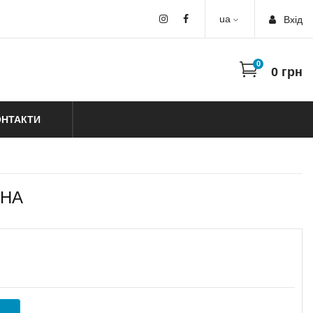
ua
Вхiд
0
0
грн
ОНТАКТИ
АНА