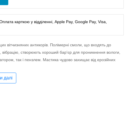
лата карткою у відділенні, Apple Pay, Google Pay, Visa,
щих вітчизняних антикорів. Полімерні смоли, що входять до
, вібрацію, створюють хороший бар'єр для проникнення вологи,
атором, так і пензлем. Мастика чудово захищає від ерозійних
и далі
Велкор" при будівельних роботах для гідроізоляції та
ва шари. Перший шар сушити близько 4 годин, другий шар