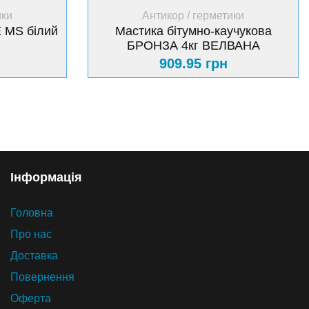
+ Купити
ики
Антикор / герметики
 MS білий
Мастика бітумно-каучукова
БРОНЗА 4кг ВЕЛВАНА
909.95 грн
Iнформацiя
Головна
Про нас
Доставка
Повернення
Оферта