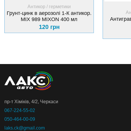
+ Купити
Антикор / герметики
Ан
Грунт-цинк в аерозолі 1-К антикор.
Антиграв
МІХ 989 MIXON 400 мл
120 грн
пр-т Хiмiкiв, 4/2, Черкаси
067-224-55-02
050-464-00-09
laks.ck@gmail.com