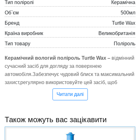
Тип поліролі
Керамічна
Об`єм
500мл
Бренд
Turtle Wax
Країна виробник
Великобританія
Тип товару
Поліроль
Керамічний вологий поліроль Turtle Wax –
відмінний
сучасний засіб для догляду за поверхнею
автомобіля.Забезпечує чудовий блиск та максимальний
захист,регулярно використовуйте цей засіб, щоб
швидко надати блиск і захист,одночасно забезпечує
Читати далі
керамічний захист та надзвичайно гідрофобний
полімерний ефект на поверхні вашого
авто.Забезпечить зовнішній вигляд автомобіля як
Також можуть вас зацікавити
нового і допоможе йому залишатися захищеним від
шкідливих впливів навколишнього середовища без
копіткого процесу обробки.За допомогою керамічного