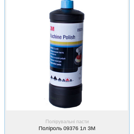
вологого поліролю догляд за автомобілем ніколи не був
настільки простим.
+ Купити
Полірувальні пасти
Поліроль 09376 1л ЗМ