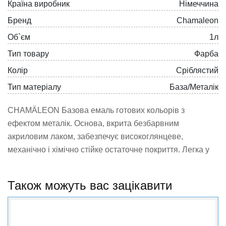
Країна виробник
Німеччина
Бренд
Chamaleon
Об`єм
1л
Тип товару
Фарба
Колiр
Сріблястий
Тип матеріалу
База/Металік
CHAMÄLEON Базова емаль готових кольорів з
ефектом металік. Основа, вкрита безбарвним
акриловим лаком, забезпечує високоглянцеве,
механічно і хімічно стійке остаточне покриття. Легка у
використанні з високою вкриваємістю.
Колір сріблястий
Також можуть вас зацікавити