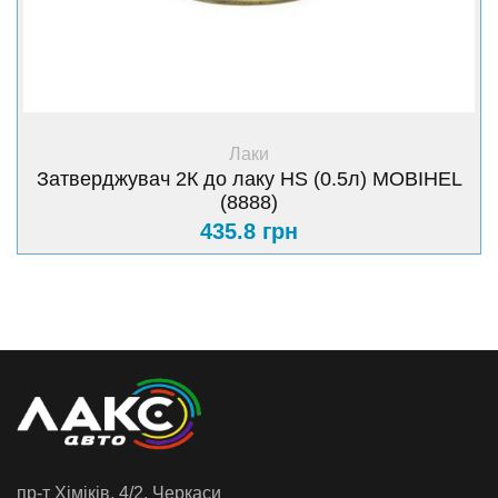
+ Купити
Лаки
Затверджувач 2К до лаку HS (0.5л) MOBIHEL
(8888)
435.8 грн
пр-т Хiмiкiв, 4/2, Черкаси