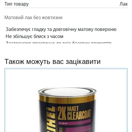
Тип товару
Лак
Матовий лак без жовтизни
Забезпечує гладку та довговічну матову поверхню
Не збільшує блиск з часом
Застосуємо практично до всіх базових покриттів
Має ступінь блиску 15-20% під кутом 60°
Також можуть вас зацікавити
Йде в комплекті із затверджувачем