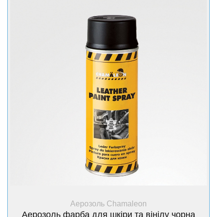
+ Купити
Аерозоль Chamaleon
Аерозоль фарба для шкіри та вінілу чорна