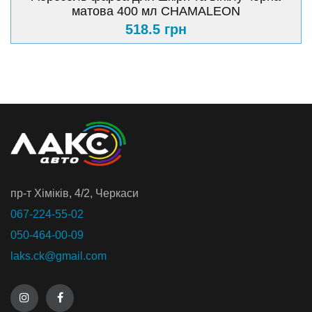
матова 400 мл CHAMАLEON
518.5 грн
пр-т Хiмiкiв, 4/2, Черкаси
067-224-55-02
050-464-00-09
laks.ck@gmail.com