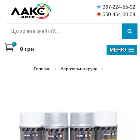
067-224-55-02
050-464-00-09
0
0
грн
МЕНЮ
Головна
Аерозольна група