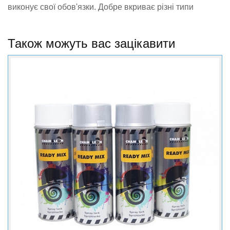
виконує свої обов'язки. Добре вкриває різні типи
поверхонь. Нанесений шар захищає від зовнішніх
факторів. Помірний блиск.
Також можуть вас зацікавити
Призначений для якісних локальних ремонтів. Гарантує
високу адгезію до металів та пластиків. Легко
наноситься. Швидко сохне. Гарантує професійний
результат.