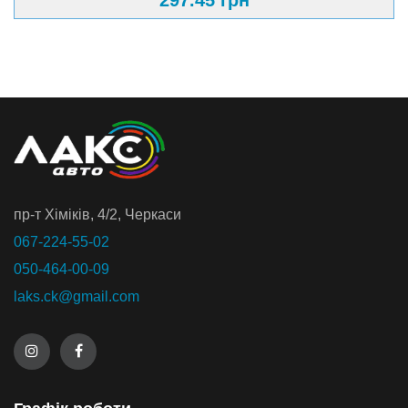
297.45 грн
пр-т Хiмiкiв, 4/2, Черкаси
067-224-55-02
050-464-00-09
laks.ck@gmail.com