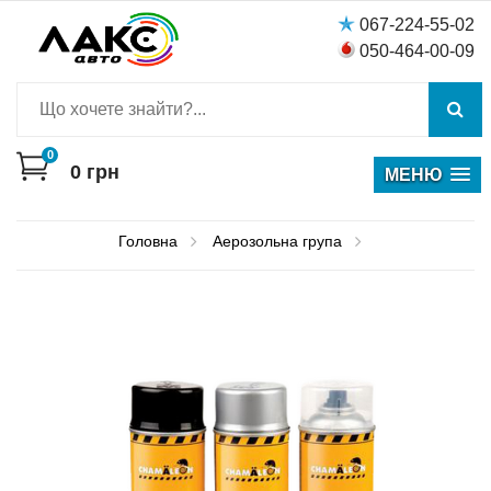
067-224-55-02
050-464-00-09
0
0
грн
МЕНЮ
Головна
Аерозольна група