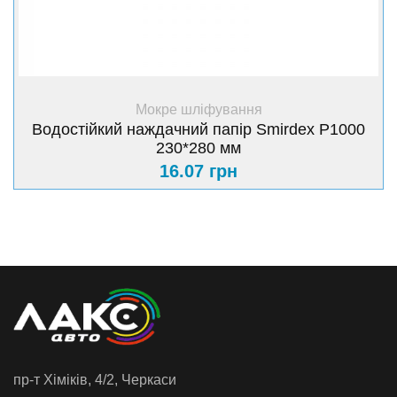
+ Купити
Мокре шліфування
Водостійкий наждачний папір Smirdex Р1000
230*280 мм
16.07 грн
пр-т Хiмiкiв, 4/2, Черкаси