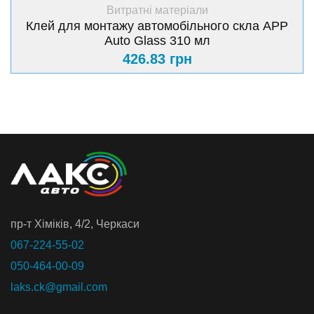
+ Купити
Витратні матеріали
Клей для монтажу автомобільного скла APP
Auto Glass 310 мл
426.83 грн
пр-т Хiмiкiв, 4/2, Черкаси
067-224-55-02
050-464-00-09
laks.ck@gmail.com