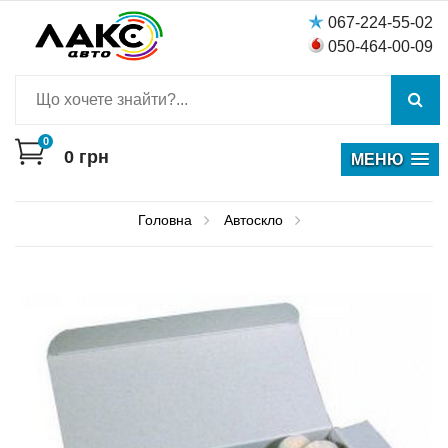
067-224-55-02
050-464-00-09
0
0
грн
МЕНЮ
Головна
Автоскло