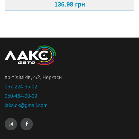
136.98 грн
пр-т Хiмiкiв, 4/2, Черкаси
067-224-55-02
050-464-00-09
laks.ck@gmail.com