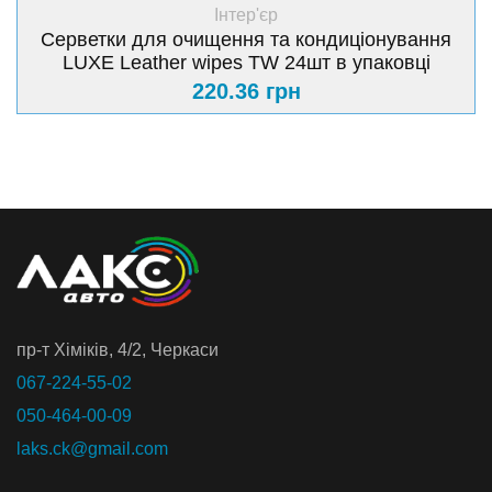
+ Купити
Інтер'єр
Серветки для очищення та кондиціонування
LUXE Leather wipes TW 24шт в упаковці
220.36 грн
пр-т Хiмiкiв, 4/2, Черкаси
067-224-55-02
050-464-00-09
laks.ck@gmail.com