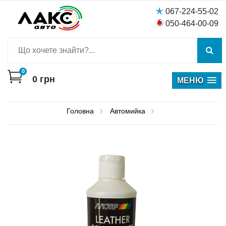
067-224-55-02
050-464-00-09
0
0
грн
МЕНЮ
Головна
Автомийка