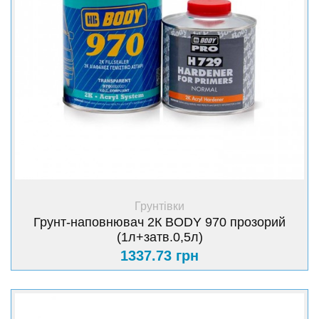
+ Купити
Грунтівки
Грунт-наповнювач 2К BODY 970 прозорий
(1л+затв.0,5л)
1337.73 грн