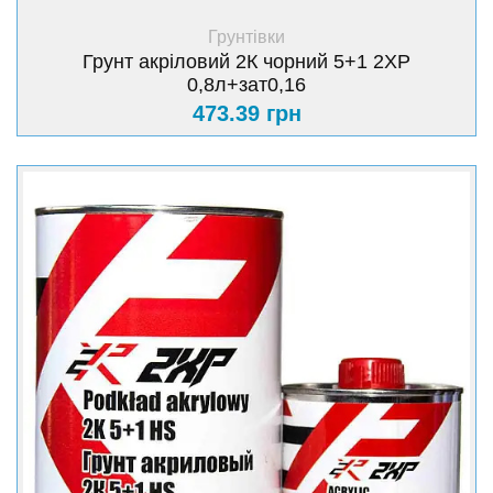
+ Купити
Грунтівки
Грунт акріловий 2К чорний 5+1 2XP
0,8л+зат0,16
473.39 грн