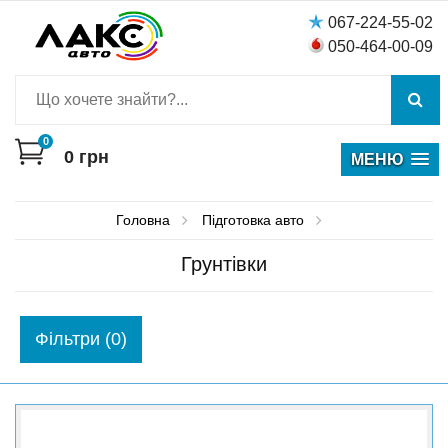
067-224-55-02
050-464-00-09
0
0
грн
МЕНЮ
Головна
Пiдготовка авто
Грунтівки
Фiльтри (0)