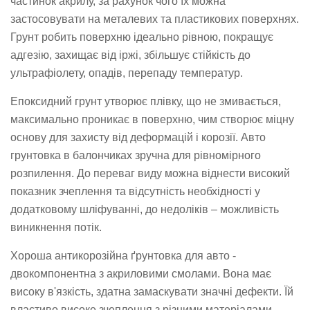
частинок акрилу, за рахунок чого їх можна
застосовувати на металевих та пластикових поверхнях.
Грунт робить поверхню ідеально рівною, покращує
адгезію, захищає від іржі, збільшує стійкість до
ультрафіолету, опадів, перепаду температур.
Епоксидний грунт утворює плівку, що не змивається,
максимально проникає в поверхню, чим створює міцну
основу для захисту від деформацій і корозії. Авто
грунтовка в балончиках зручна для рівномірного
розпилення. До переваг виду можна віднести високий
показник зчеплення та відсутність необхідності у
додатковому шліфуванні, до недоліків – можливість
виникнення потік.
Хороша антикорозійна ґрунтовка для авто -
двокомпонентна з акриловими смолами. Вона має
високу в'язкість, здатна замаскувати значні дефекти. Їй
властиво високе зчеплення з різними матеріалами,