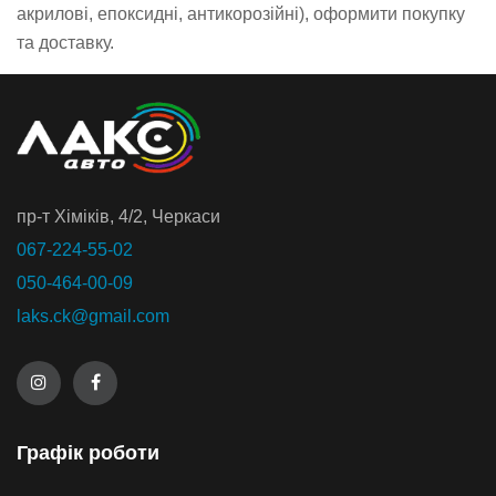
акрилові, епоксидні, антикорозійні), оформити покупку
та доставку.
пр-т Хiмiкiв, 4/2, Черкаси
067-224-55-02
050-464-00-09
laks.ck@gmail.com
Графiк роботи