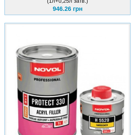
(1л+0,25л затв.)
946.26 грн