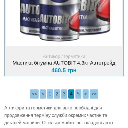
+ Купити
Антикор / герметики
Мастика бітумна AUTOBIT 4,3кг Автотрейд
460.5 грн
<<
<
1
2
3
4
5
>
>>
Антикори та герметики для авто необхідні для
продовження терміну служби окремих частин та
деталей машини. Оскільки майже всі складові авто