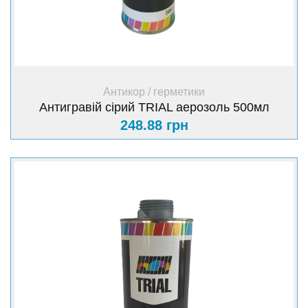
+ Купити
Антикор / герметики
Антигравій сірий TRIAL аерозоль 500мл
248.88 грн