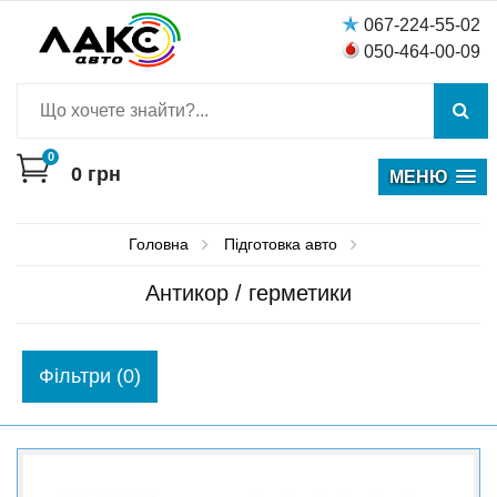
067-224-55-02
050-464-00-09
0
0
грн
МЕНЮ
Головна
Пiдготовка авто
Антикор / герметики
Фiльтри (0)