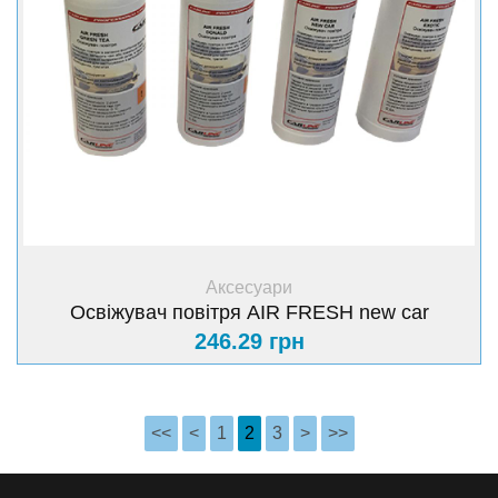
+ Купити
Аксесуари
Освіжувач повітря AIR FRESH new car
246.29 грн
<<
<
1
2
3
>
>>