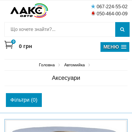
067-224-55-02
050-464-00-09
0
0
грн
МЕНЮ
Головна
Автомийка
Аксесуари
Фiльтри (0)