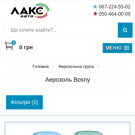
067-224-55-02
050-464-00-09
0
0
грн
МЕНЮ
Головна
Аерозольна група
Аерозоль Bosny
Фiльтри (0)