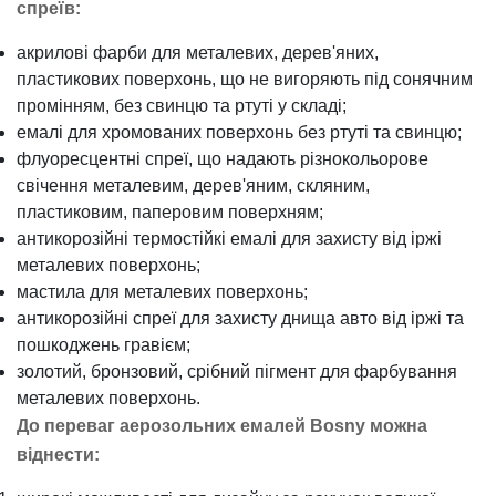
спреїв:
акрилові фарби для металевих, дерев'яних,
пластикових поверхонь, що не вигоряють під сонячним
промінням, без свинцю та ртуті у складі;
емалі для хромованих поверхонь без ртуті та свинцю;
флуоресцентні спреї, що надають різнокольорове
свічення металевим, дерев'яним, скляним,
пластиковим, паперовим поверхням;
антикорозійні термостійкі емалі для захисту від іржі
металевих поверхонь;
мастила для металевих поверхонь;
антикорозійні спреї для захисту днища авто від іржі та
пошкоджень гравієм;
золотий, бронзовий, срібний пігмент для фарбування
металевих поверхонь.
До переваг аерозольних емалей Bosny можна
віднести: