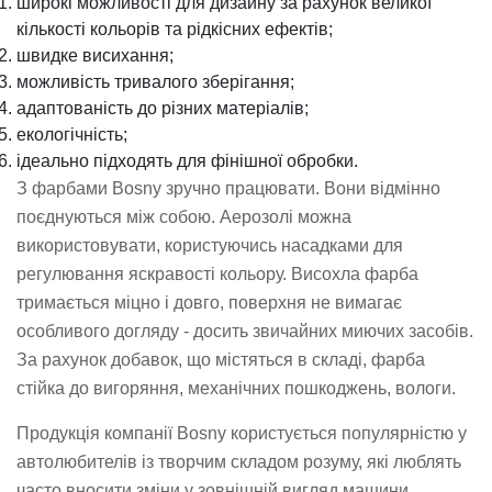
широкі можливості для дизайну за рахунок великої
кількості кольорів та рідкісних ефектів;
швидке висихання;
можливість тривалого зберігання;
адаптованість до різних матеріалів;
екологічність;
ідеально підходять для фінішної обробки.
З фарбами Bosny зручно працювати. Вони відмінно
поєднуються між собою. Аерозолі можна
використовувати, користуючись насадками для
регулювання яскравості кольору. Висохла фарба
тримається міцно і довго, поверхня не вимагає
особливого догляду - досить звичайних миючих засобів.
За рахунок добавок, що містяться в складі, фарба
стійка до вигоряння, механічних пошкоджень, вологи.
Продукція компанії Bosny користується популярністю у
автолюбителів із творчим складом розуму, які люблять
часто вносити зміни у зовнішній вигляд машини.