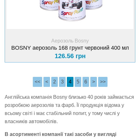
+ Купити
Аерозоль Bosny
BOSNY аерозоль 168 грунт червоний 400 мл
126.56 грн
<<
<
2
3
4
5
6
>
>>
Англійська компанія Bosny близько 40 років займається
розробкою аерозолів та фарб. Її продукція відома у
всьому світі і має стабільний попит, у тому числі у
власників автомобілів.
В асортименті компанії такі засоби у вигляді