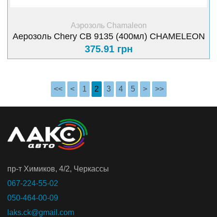
+ Купить
Аэрозоль Chamaleon
Аерозоль Chery CB 9135 (400мл) CHAMELEON
375.91 грн
<<
<
1
2
3
4
5
>
>>
пр-т Химиков, 4/2, Черкассы
067-224-55-02
050-464-00-09
laks.ck@gmail.com