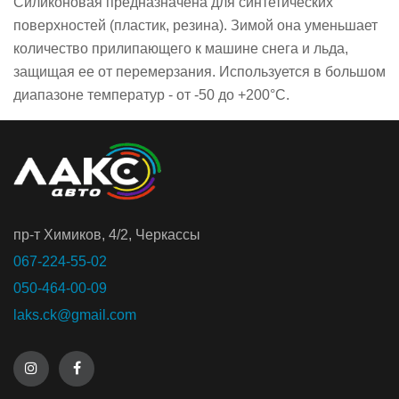
Силиконовая предназначена для синтетических
поверхностей (пластик, резина). Зимой она уменьшает
количество прилипающего к машине снега и льда,
защищая ее от перемерзания. Используется в большом
диапазоне температур - от -50 до +200°С.
пр-т Химиков, 4/2, Черкассы
067-224-55-02
050-464-00-09
laks.ck@gmail.com