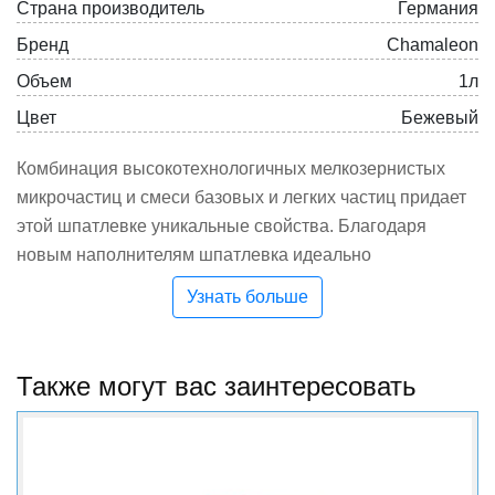
Страна производитель
Германия
Бренд
Chamaleon
Объем
1л
Цвет
Бежевый
Комбинация высокотехнологичных мелкозернистых
микрочастиц и смеси базовых и легких частиц придает
этой шпатлевке уникальные свойства. Благодаря
новым наполнителям шпатлевка идеально
обеспечивает быстрое и идеально ровное нанесение. В
Узнать больше
отличие от обычной шпатлевки, она требует
минимальной обработки абразивными материалами и
значительно сокращает время шлифования. Не требует
Также могут вас заинтересовать
шпатлевки мелкозернистой шпатлевкой, может быть
сразу загрунтована. Быстро сохнет, эластичная,
обладает отличной адгезией к разным материалам.