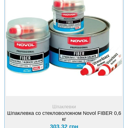
Достоинства:
Очень ровная отделка благодаря микрочастицам.
Прекрасные адгезионные свойства
Можно шлифовать уже через 20 минут
Экономит время: легко наносится, быстро сохнет
Высокая эластичность
Не забивает шлифовальную бумагу
+ Купить
Шпаклевки
Шпаклевка со стекловолокном Novol FIBER 0,6
кг
303.32 грн