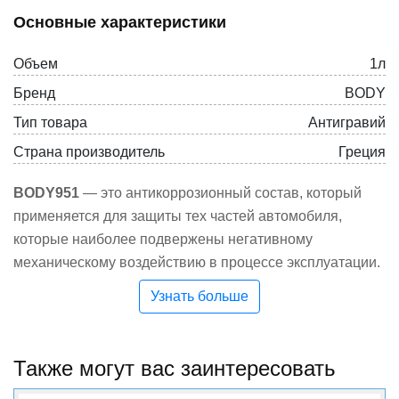
Основные характеристики
Объем
1л
Бренд
BODY
Тип товара
Антигравий
Страна производитель
Греция
BODY951
— это антикоррозионный состав, который
применяется для защиты тех частей автомобиля,
которые наиболее подвержены негативному
механическому воздействию в процессе эксплуатации.
Антикор наносят на днище, крылья, пороги машины.
Узнать больше
Материал остаётся постоянно эластичным, быстро
сохнет, имеет хорошую адгезию и может окрашиваться
методом ’’мокрый по мокрому’’ всеми типами эмалей.
Также могут вас заинтересовать
Быстро сохнет;