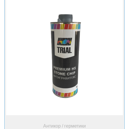
Не требует предварительной подготовки, готов к
использованию;
После высыхания может окрашиваться методом
’’мокрый по мокрому’’ всеми типами эмалей;
Обладает оптимальной укрывистостью и великолепной
адгезией.
+ Купить
Антикор / герметики