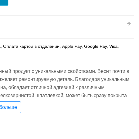
Оплата картой в отделении, Apple Pay, Google Pay, Visa,
нный продукт с уникальными свойствами. Весит почти в
тяжеляет ремонтируемую деталь. Благодаря уникальным
чна, обладает отличной адгезией к различным
елкозернистой шпатлевкой, может быть сразу покрыта
время, легко наносится и быстро сохнет, можно
 больше
же на вертикальных поверхностях, превосходные
должительного периода времени, очень ровное