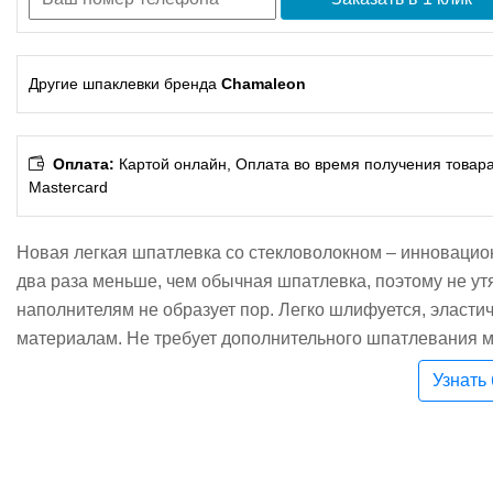
Другие шпаклевки бренда
Chamaleon
Оплата:
Картой онлайн, Оплата во время получения товара, 
Mastercard
Новая легкая шпатлевка со стекловолокном – инновацио
два раза меньше, чем обычная шпатлевка, поэтому не у
наполнителям не образует пор. Легко шлифуется, эласти
материалам. Не требует дополнительного шпатлевания м
грунтом.Преимущества: высокая эластичность, экономит 
Узнать
шлифовать уже через 20 минут хорошая устойчивость да
адгезионные свойства, легко шлифуется даже после про
нанесение, превосходные заполняющие свойства.