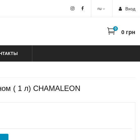
ru
Вход
0
0
грн
НТАКТЫ
кном ( 1 л) CHAMALEON