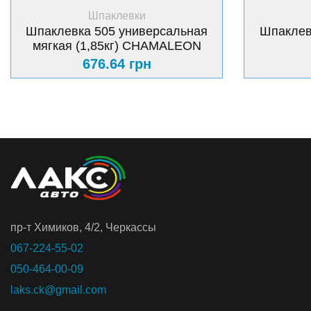
+ Купить
Шпаклевки
Шпаклевка 505 универсальная
Шпаклев
мягкая (1,85кг) CHAMALEON
676.64 грн
пр-т Химиков, 4/2, Черкассы
067-224-55-02
050-464-00-09
laks.ck@gmail.com