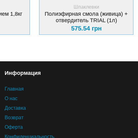
+ Купить
Шпаклевки
ем 1,8кг
Полиэфирная смола (живица) +
отвердитель TRIAL (1л)
575.54 грн
Информация
Главная
О нас
Доставка
Возврат
Оферта
Конфиденциальность